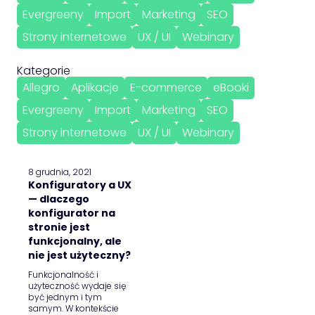
Evergreeny
Import
Marketing
SEO
Strony internetowe
UX / UI
Webinary
Kategorie
Allegro
Aplikacje
E-commerce
eBooki
Evergreeny
Import
Marketing
SEO
Strony internetowe
UX / UI
Webinary
8 grudnia, 2021
Konfiguratory a UX
— dlaczego
konfigurator na
stronie jest
funkcjonalny, ale
nie jest użyteczny?
Funkcjonalność i
użyteczność wydaje się
być jednym i tym
samym. W kontekście