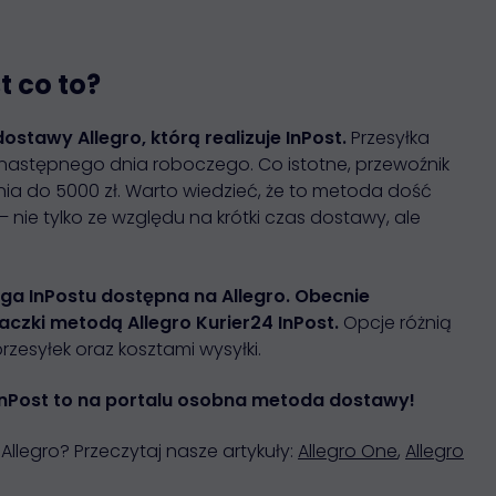
t co to?
ostawy Allegro, którą realizuje InPost.
Przesyłka
y następnego dnia roboczego. Co istotne, przewoźnik
a do 5000 zł. Warto wiedzieć, że to metoda dość
– nie tylko ze względu na krótki czas dostawy, ale
ługa InPostu dostępna na Allegro. Obecnie
zki metodą Allegro Kurier24 InPost.
Opcje różnią
zesyłek oraz kosztami wysyłki.
nPost to na portalu osobna metoda dostawy!
llegro? Przeczytaj nasze artykuły:
Allegro One
,
Allegro