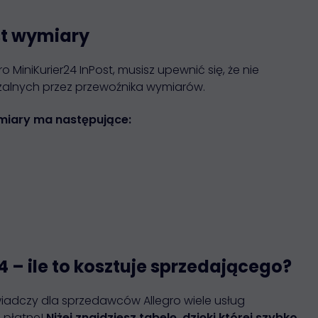
st wymiary
MiniKurier24 InPost, musisz upewnić się, że nie
alnych przez przewoźnika wymiarów.
ymiary
ma następujące:
4 – ile to kosztuje sprzedającego?
iadczy dla sprzedawców Allegro wiele usług
 płatne!
Niżej znajdziesz tabelę, dzięki której szybko