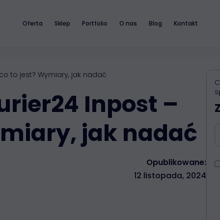
Oferta
Sklep
Portfolio
O nas
Blog
Kontakt
 co to jest? Wymiary, jak nadać
C
s
urier24 Inpost –
ymiary, jak nadać
Opublikowane:
12 listopada, 2024