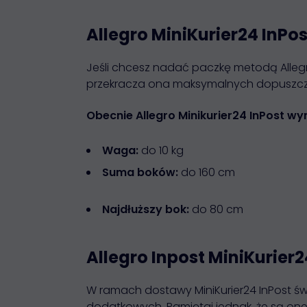
Allegro MiniKurier24 InPo
Jeśli chcesz nadać paczkę metodą Allegro 
przekracza ona maksymalnych dopuszcz
Obecnie
Allegro Minikurier24 InPost w
Waga:
do 10 kg
Suma boków:
do 160 cm
Najdłuższy bok:
do 80 cm
Allegro Inpost MiniKurier2
W ramach dostawy MiniKurier24 InPost św
dodatkowych. Pamiętaj jednak, że są one