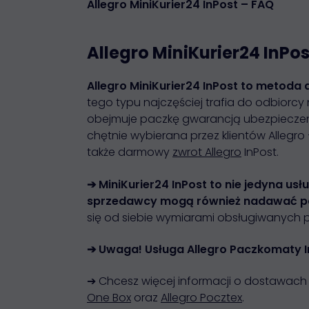
Allegro MiniKurier24 InPost – FAQ
Allegro MiniKurier24 InPos
Allegro MiniKurier24 InPost to metoda d
tego typu najczęściej trafia do odbiorc
obejmuje paczkę gwarancją ubezpieczeni
chętnie wybierana przez klientów Allegro 
także darmowy
zwrot Allegro
InPost.
➔ MiniKurier24 InPost to nie jedyna us
sprzedawcy mogą również nadawać pac
się od siebie wymiarami obsługiwanych pr
➔ Uwaga! Usługa Allegro Paczkomaty I
➔ Chcesz więcej informacji o dostawach A
One Box
oraz
Allegro Pocztex
.