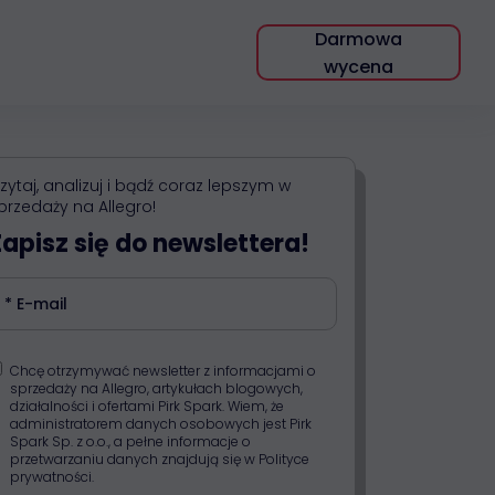
Darmowa
wycena
zytaj, analizuj i bądź coraz lepszym w
przedaży na Allegro!
Zapisz się do newslettera!
Chcę otrzymywać newsletter z informacjami o
sprzedaży na Allegro, artykułach blogowych,
działalności i ofertami Pirk Spark. Wiem, że
administratorem danych osobowych jest Pirk
Spark Sp. z o.o., a pełne informacje o
przetwarzaniu danych znajdują się w Polityce
prywatności.