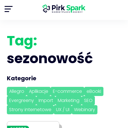
Tag:
sezonowość
Kategorie
Allegro
Aplikacje
E-commerce
eBooki
Evergreeny
Import
Marketing
SEO
Strony internetowe
UX / UI
Webinary