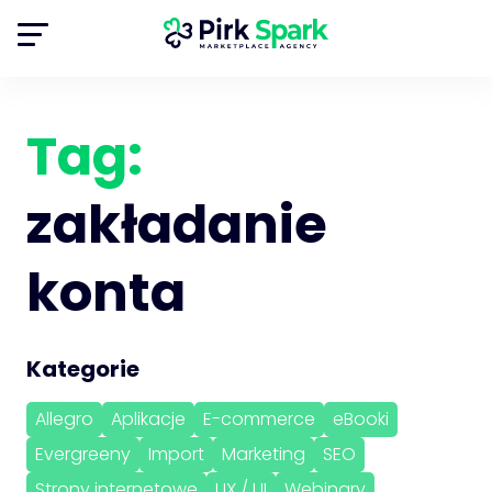
Tag:
zakładanie
konta
Kategorie
Allegro
Aplikacje
E-commerce
eBooki
Evergreeny
Import
Marketing
SEO
Strony internetowe
UX / UI
Webinary