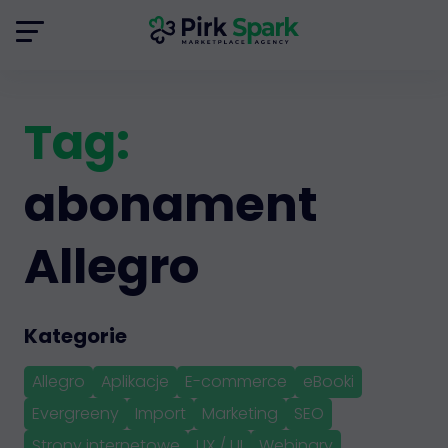
Tag:
abonament
Allegro
Kategorie
Allegro
Aplikacje
E-commerce
eBooki
Evergreeny
Import
Marketing
SEO
Strony internetowe
UX / UI
Webinary