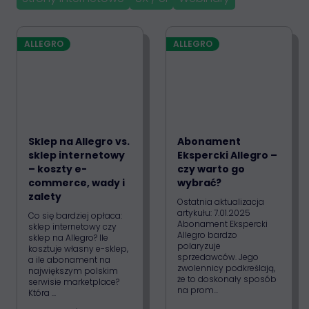
ALLEGRO
ALLEGRO
Sklep na Allegro vs.
Abonament
sklep internetowy
Ekspercki Allegro –
– koszty e-
czy warto go
commerce, wady i
wybrać?
zalety
Ostatnia aktualizacja
artykułu: 7.01.2025
Co się bardziej opłaca:
Abonament Ekspercki
sklep internetowy czy
Allegro bardzo
sklep na Allegro? Ile
polaryzuje
kosztuje własny e-sklep,
sprzedawców. Jego
a ile abonament na
zwolennicy podkreślają,
największym polskim
że to doskonały sposób
serwisie marketplace?
na prom...
Która ...