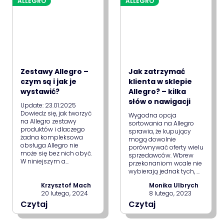
ALLEGRO
ALLEGRO
Zestawy Allegro –
Jak zatrzymać
czym są i jak je
klienta w sklepie
wystawić?
Allegro? – kilka
słów o nawigacji
Update: 23.01.2025
Dowiedz się, jak tworzyć
Wygodna opcja
na Allegro zestawy
sortowania na Allegro
produktów i dlaczego
sprawia, że kupujący
żadna kompleksowa
mogą dowolnie
obsługa Allegro nie
porównywać oferty wielu
może się bez nich obyć.
sprzedawców. Wbrew
W niniejszym a...
przekonaniom wcale nie
wybierają jednak tych, ...
Krzysztof Mach
Monika Ulbrych
20 lutego, 2024
8 lutego, 2023
Czytaj
Czytaj