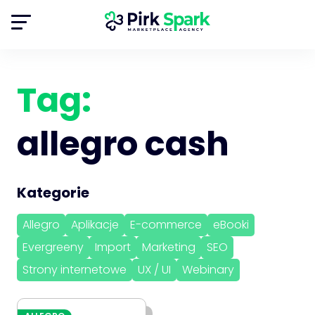
Tag:
allegro cash
Kategorie
Allegro
Aplikacje
E-commerce
eBooki
Evergreeny
Import
Marketing
SEO
Strony internetowe
UX / UI
Webinary