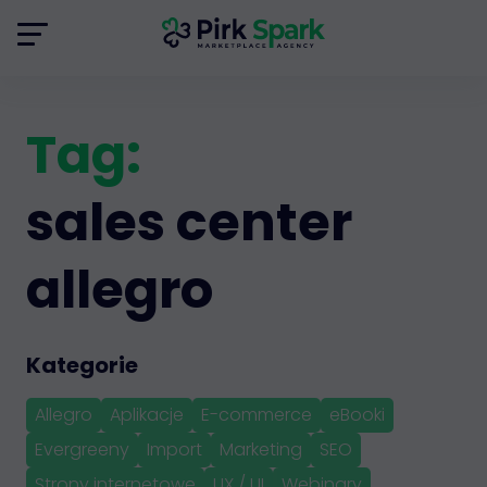
Tag:
sales center
allegro
Kategorie
Allegro
Aplikacje
E-commerce
eBooki
Evergreeny
Import
Marketing
SEO
Strony internetowe
UX / UI
Webinary